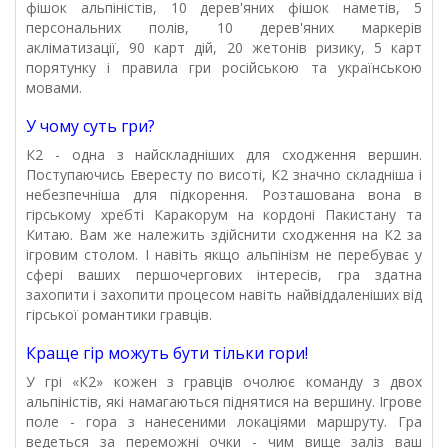
фішок альпіністів, 10 дерев'яних фішок наметів, 5
персональних полів, 10 дерев'яних маркерів
акліматизації, 90 карт дій, 20 жетонів ризику, 5 карт
порятунку і правила гри російською та українською
мовами.
У чому суть гри?
К2 - одна з найскладніших для сходження вершин.
Поступаючись Евересту по висоті, К2 значно складніша і
небезпечніша для підкорення. Розташована вона в
гірському хребті Каракорум на кордоні Пакистану та
Китаю. Вам же належить здійснити сходження на К2 за
ігровим столом. І навіть якщо альпінізм не перебуває у
сфері ваших першочергових інтересів, гра здатна
захопити і захопити процесом навіть найвіддаленіших від
гірської романтики гравців.
Краще гір можуть бути тільки гори!
У грі «К2» кожен з гравців очолює команду з двох
альпіністів, які намагаються піднятися на вершину. Ігрове
поле - гора з нанесеними локаціями маршруту. Гра
ведеться за переможні очки - чим вище заліз ваш