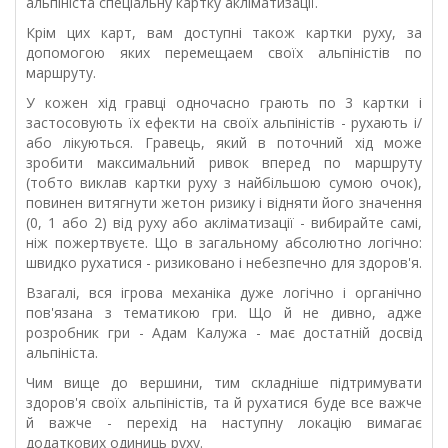
альпініста спеціальну картку акліматизації.
Крім цих карт, вам доступні також картки руху, за
допомогою яких перемещаем своїх альпіністів по
маршруту.
У кожен хід гравці одночасно грають по 3 картки і
застосовують їх ефекти на своїх альпіністів - рухають і/
або лікуються. Гравець, який в поточний хід може
зробити максимальний ривок вперед по маршруту
(тобто виклав картки руху з найбільшою сумою очок),
повинен витягнути жетон ризику і відняти його значення
(0, 1 або 2) від руху або акліматизації - вибирайте самі,
ніж пожертвуєте. Що в загальному абсолютно логічно:
швидко рухатися - ризиковано і небезпечно для здоров'я.
Взагалі, вся ігрова механіка дуже логічно і органічно
пов'язана з тематикою гри. Що й не дивно, адже
розробник гри - Адам Калужа - має достатній досвід
альпініста.
Чим вище до вершини, тим складніше підтримувати
здоров'я своїх альпіністів, та й рухатися буде все важче
й важче - перехід на наступну локацію вимагає
додаткових одиниць руху.