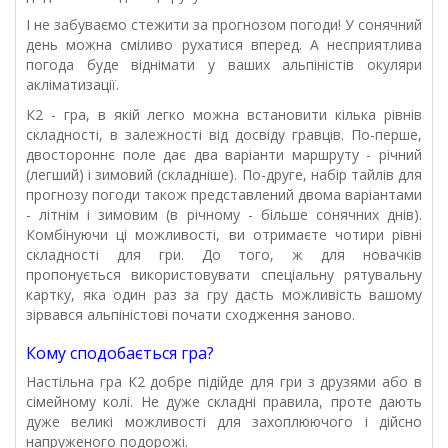
І не забуваємо стежити за прогнозом погоди! У сонячний
день можна сміливо рухатися вперед. А несприятлива
погода буде віднімати у ваших альпіністів окуляри
акліматизації.
К2 - гра, в якій легко можна встановити кілька рівнів
складності, в залежності від досвіду гравців. По-перше,
двостороннє поле дає два варіанти маршруту - річний
(легший) і зимовий (складніше). По-друге, набір тайлів для
прогнозу погоди також представлений двома варіантами
- літнім і зимовим (в річному - більше сонячних днів).
Комбінуючи ці можливості, ви отримаєте чотири рівні
складності для гри. До того, ж для новачків
пропонується використовувати спеціальну рятувальну
картку, яка один раз за гру дасть можливість вашому
зірвався альпіністові почати сходження заново.
Кому сподобається гра?
Настільна гра К2 добре підійде для гри з друзями або в
сімейному колі. Не дуже складні правила, проте дають
дуже великі можливості для захоплюючого і дійсно
напруженого подорожі.