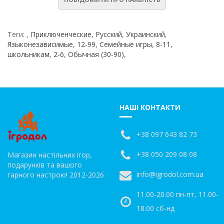
Теги:
,
Приключенческие
,
Русский
,
Украинский
,
Языконезависимые
,
12-99
,
Семейные игры
,
8-11
,
школьникам
,
2-6
,
Обычная (30-90)
,
НАШІ КОНТАКТИ
+38 097 643 82 73
+38 050 209 08 08
Магазин настільних ігор,
подарунків та вашого
info@igrodol.com.ua
гарного настрою! 2012-2026
11.00-20.00 пн-пт, 11.00-
18.00 сб-нд