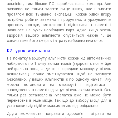
альпініст, тим більше ПО заробляє ваша команда. Але
важливо не тільки залізти вище інших, але і вижити
протягом всієї 18-денної експедиції. Кожен ривок вгору
потрібно робити зважено і продумано, з урахуванням
прогнозу погоди, можливості відігрітися в наметі і
наявності на руках необхідних карт. Адже якщо рівень
здоров'я вашого альпініста опуститься нижче 1, це
означатиме його смерть і втрату набраних ним очок.
К2 - урок виживання
На початку маршруту альпіністи кожен хід автоматично
набирають по 1 очку акліматизації (здоров'я), потім йде
нейтральна зона, а де-то з середини маршруту рівень
акліматизації почне зменшуватися. Щоб не загинути
безславно, у ваших альпіністів є по одному наметі, яку
можна встановити на маршруті і відігрітися -
знаходження в наметі підвищує рівень акліматизації. Ось
тільки раз встановлена ??палатка вже не може бути
перенесена в інше місце. Так що до вибору місця для її
установки слід підійти максимально відповідально.
Друга можливість поправити здоров'я - зіграти на