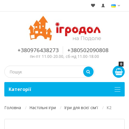
+380976438273
+380502090808
пн-пт 11.00-20.00, сб-нд 11.00-18.00
0
Kатегорії
Головна
Настільні ігри
Ігри для всієї сім'ї
К2