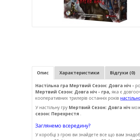
Опис
Характеристики
Відгуки (0)
Настільна гра
Мертвий Сезон: Довга ніч -
ро
Мертвий Сезон: Довга ніч - гра,
яка є довгоо
кооперативних трилерів останніх років
настільн
У настільну гру
Мертвий Сезон: Довга ніч
мож
сезон: Перехрестя
.
Заглянемо всередину?
У коробці з грою ви знайдете все що вам знадоб