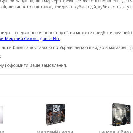
 фішок бандитів, два маркера треків, 25 жетонів поранень, дев'я
онії, дев'яносто підставок, тридцять кубиків дій, кубик контакту і
швидкого підключення нової партії, ви можете придбати зручний і
гри Мертвий Сезон : Довга Ніч
.
 ніч
в Києві і з доставкою по Україні легко і швидко в магазині Іг
;
зину і оформити Ваше замовлення.
ер.
Мертвий Сезон.
Це моя Війна (