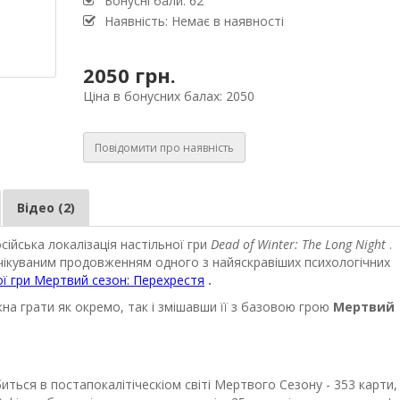
Бонусні бали: 62
Наявність: Немає в наявності
2050 грн.
Ціна в бонусних балах: 2050
Повідомити про наявність
Відео (2)
сійська локалізація настільної гри
Dead of Winter: The Long Night
.
чікуваним продовженням одного з найяскравіших психологічних
ої гри Мертвий сезон: Перехрестя
.
на грати як окремо, так і змішавши її з базовою грою
Мертвий
иться в постапокалітіческіом світі Мертвого Сезону - 353 карти,