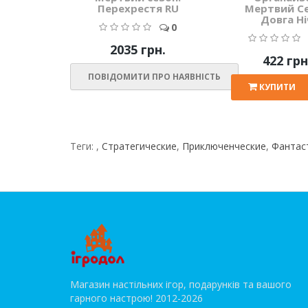
Перехрестя RU
Мертвий С
Довга Ні
0
2035 грн.
422 грн
ПОВІДОМИТИ ПРО НАЯВНІСТЬ
КУПИТИ
Теги:
,
Стратегические
,
Приключенческие
,
Фантас
Магазин настільних ігор, подарунків та вашого
гарного настрою! 2012-2026