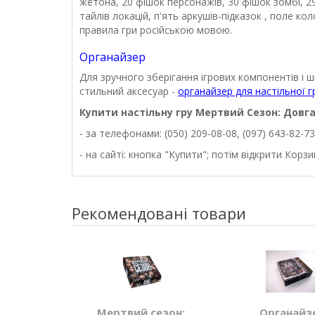
жетона, 20 фішок персонажів, 30 фішок зомбі, 29
тайлів локацій, п'ять аркушів-підказок , поле кол
правила гри російською мовою.
Органайзер
Для зручного зберігання ігрових компонентів і 
стильний аксесуар -
органайзер для настільної 
Купити настільну
гру
Мертвий Сезон: Довга
- за телефонами: (050) 209-08-08, (097) 643-82-73
- на сайті: кнопка "Купити"; потім відкрити Кор
Рекомендовані товари
Мертвий сезон:
Органайз