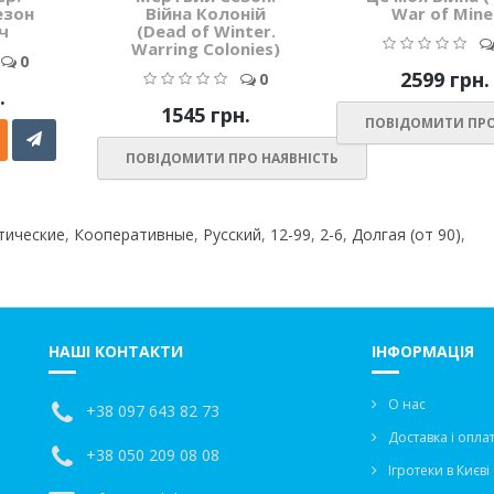
езон
Війна Колоній
War of Mine
ч
(Dead of Winter.
Warring Colonies)
0
2599 грн.
0
.
1545 грн.
ПОВІДОМИТИ ПРО
ПОВІДОМИТИ ПРО НАЯВНІСТЬ
тические
,
Кооперативные
,
Русский
,
12-99
,
2-6
,
Долгая (от 90)
,
НАШІ КОНТАКТИ
ІНФОРМАЦІЯ
О нас
+38 097 643 82 73
Доставка і опла
+38 050 209 08 08
Ігротеки в Києві