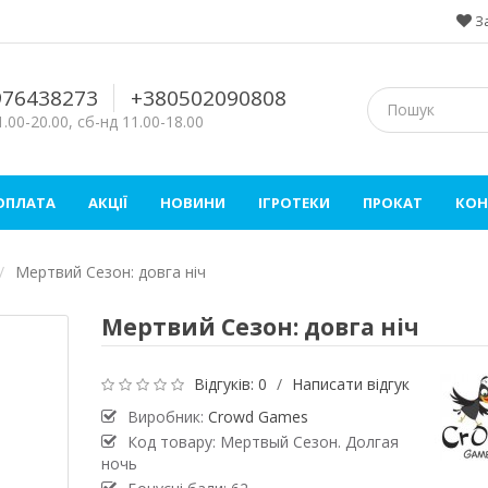
З
976438273
+380502090808
.00-20.00, сб-нд 11.00-18.00
 ОПЛАТА
АКЦІЇ
НОВИНИ
ІГРОТЕКИ
ПРОКАТ
КОН
Мертвий Сезон: довга ніч
Мертвий Сезон: довга ніч
Відгуків: 0
/
Написати відгук
Виробник:
Crowd Games
Код товару: Мертвый Сезон. Долгая
ночь