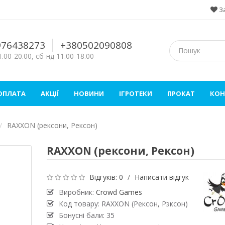
З
976438273
+380502090808
.00-20.00, сб-нд 11.00-18.00
 ОПЛАТА
АКЦІЇ
НОВИНИ
ІГРОТЕКИ
ПРОКАТ
КОН
RАXXON (рексони, Рексон)
RАXXON (рексони, Рексон)
Відгуків: 0
/
Написати відгук
Виробник:
Crowd Games
Код товару: RАXXON (Рексон, Рэксон)
Бонусні бали: 35