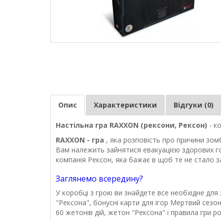
Опис
Характеристики
Відгуки (0)
Настільна гра RАXXON (рексони, Рексон)
- к
RАXXON - гра
, яка розповість про причини зо
Вам належить зайнятися евакуацією здорових го
компанія Рексон, яка бажає в щоб те не стало з
Заглянемо всередину?
У коробці з грою ви знайдете все необхідне для 
"Рексона", бонусні карти для ігор Мертвий сезо
60 жетонів дій, жетон "Рексона" і правила гри 