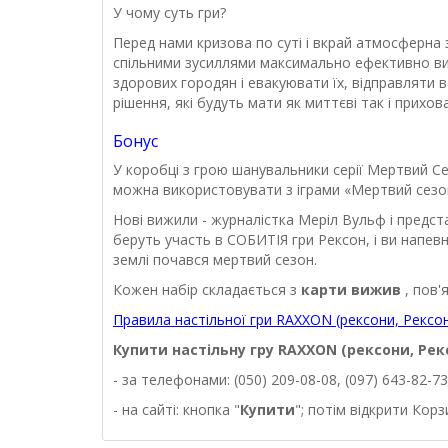
У чому суть гри?
Перед нами кризова по суті і вкрай атмосферна
спільними зусиллями максимально ефективно в
здорових городян і евакуювати їх, відправляти 
рішення, які будуть мати як миттєві так і прихова
Бонус
У коробці з грою шанувальники серії Мертвий С
можна використовувати з іграми «Мертвий сезон.
Нові вижили - журналістка Меріл Вульф і пред
беруть участь в СОБИТІЯ гри Рексон, і ви напевн
землі почався мертвий сезон.
Кожен набір складається з
карти вижив
, пов'
Правила настільної гри RАXXON (рексони, Рексон
Купити настільну гру RАXXON (рексони, Рек
- за телефонами: (050) 209-08-08, (097) 643-82-73
- на сайті: кнопка "
Купити
"; потім відкрити Кор