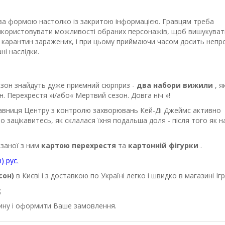
 за формою настолко із закритою інформацією. Гравцям треба
икористовувати можливості обраних персонажів, щоб вишукуват
в карантин заражених, і при цьому приймаючи часом досить непр
ні наслідки.
езон знайдуть дуже приємний сюрприз -
два набори вижили
, я
 Перехрестя »і/або« Мертвий сезон. Довга ніч »!
ставниця Центру з контролю захворювань Кей-Ді Джеймс активно
о зацікавитесь, як склалася їхня подальша доля - після того як н
язаної з ним
картою перехрестя
та
картонній фігурки
.
) рус.
сон)
в Києві і з доставкою по Україні легко і швидко в магазині Іг
;
зину і оформити Ваше замовлення.