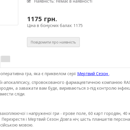
Наявність: Немає в наявності
1175 грн.
Ціна в бонусних балах: 1175
Повідомити про наявність
ооперативна гра, яка є приквелом серії
Мертвий Сезон
.
мбі-апокаліпсису, спровокованого фармацевтичною компанією RА
родян, а заважати вам буде, вириваються з-під контролю інфекці
амести сліди.
захоплюючої і напруженої гри - ігрове поле, 60 карт городян, 40 
н Перехрестя і Мертвий Сезон Довга ніч; шість планшетів персона
російською мовою.