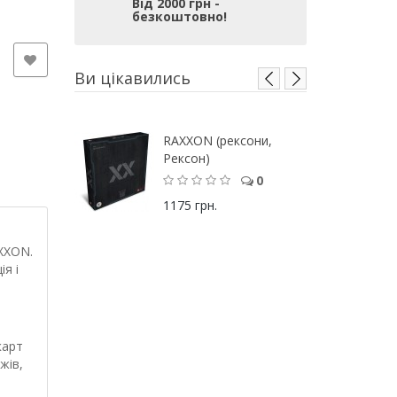
Від 2000 грн -
безкоштовно!
Ви цікавились
RАXXON (рексони,
Рексон)
0
1175 грн.
XXON.
я і
карт
жів,