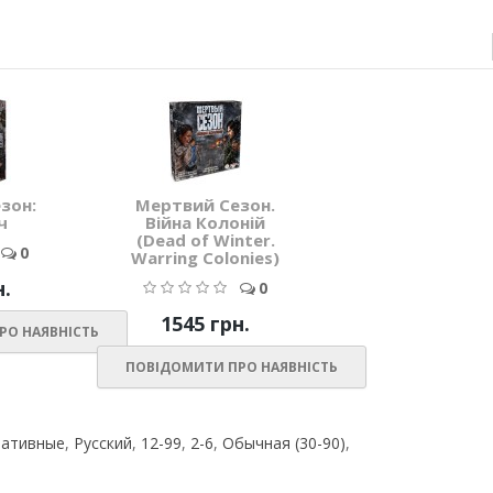
зон:
Мертвий Сезон.
ч
Війна Колоній
(Dead of Winter.
0
Warring Colonies)
н.
0
1545 грн.
РО НАЯВНІСТЬ
ПОВІДОМИТИ ПРО НАЯВНІСТЬ
ративные
,
Русский
,
12-99
,
2-6
,
Обычная (30-90)
,