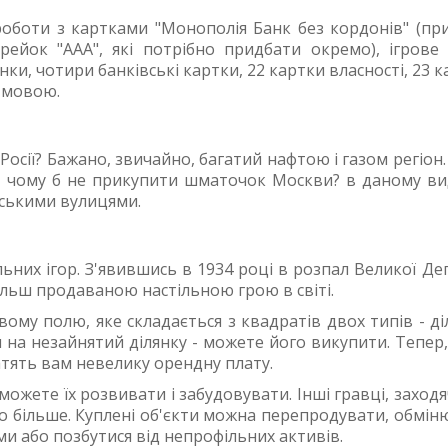
 роботи з картками "Монополія Банк без кордонів" (при
рейок "ААА", які потрібно придбати окремо), ігрове 
нки, чотири банківські картки, 22 картки власності, 23 
ю мовою.
осії? Бажано, звичайно, багатий нафтою і газом регіон. 
ад, чому б не прикупити шматочок Москви? в даному ви
вськими вулицями.
льних ігор. З'явившись в 1934 році в розпал Великої Деп
ільш продаваною настільною грою в світі.
вому полю, яке складається з квадратів двох типів - д
и на незайнятий ділянку - можете його викупити. Тепер
атять вам невелику орендну плату.
 можете їх розвивати і забудовувати. Інші гравці, заход
чно більше. Куплені об'єкти можна перепродувати, обмі
и або позбутися від непрофільних активів.