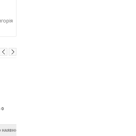
горія
монополія Імперія
0
0
1160 грн.
ПОВІДОМИТИ ПРО НАЯВНІСТЬ
 НАЯВНІСТЬ