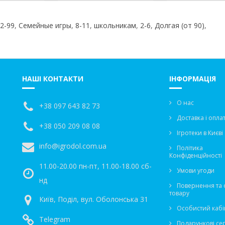
2-99
,
Семейные игры
,
8-11
,
школьникам
,
2-6
,
Долгая (от 90)
,
НАШІ КОНТАКТИ
ІНФОРМАЦІЯ
О нас
+38 097 643 82 73
Доставка і опла
+38 050 209 08 08
Ігротеки в Києві
info@igrodol.com.ua
Політика
Конфіденційності
11.00-20.00 пн-пт, 11.00-18.00 сб-
Умови угоди
нд
Повернення та 
товару
Київ, Поділ, вул. Оболонська 31
Особистий кабі
Telegram
Подарункові се