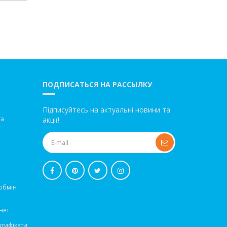
ПОДПИСАТЬСЯ НА РАССЫЛКУ
Підписуйтесь на актуальні новини та
та
акції!
обмін
нет
ртифікати