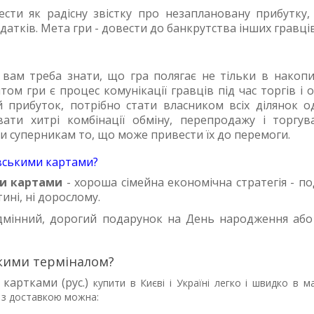
ти як радісну звістку про незаплановану прибутку, 
атків. Мета гри - довести до банкрутства інших гравців
вам треба знати, що гра полягає не тільки в накопи
м гри є процес комунікації гравців під час торгів і о
прибуток, потрібно стати власником всіх ділянок о
ти хитрі комбінації обміну, перепродажу і торгува
и суперникам то, що може привести їх до перемоги.
івськими картами?
ми картами
- хороша сімейна економічна стратегія - п
ині, ні дорослому.
ідмінний, дорогий подарунок на День народження або
ькими терміналом?
 картками (рус.)
купити в Києві і Україні легко і швидко в ма
 з доставкою можна: