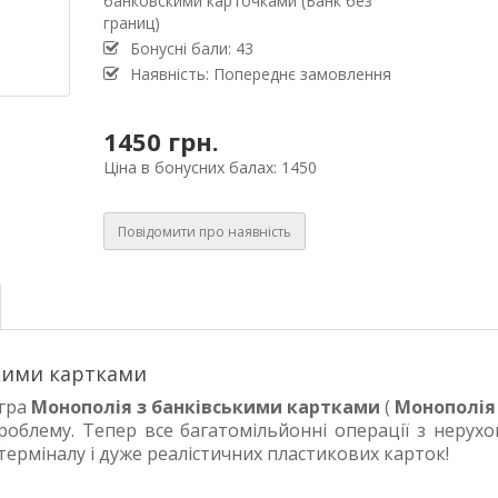
банковскими карточками (Банк без
границ)
Бонусні бали: 43
Наявність: Попереднє замовлення
1450 грн.
Ціна в бонусних балах: 1450
Повідомити про наявність
ькими картками
 гра
Монополія з банківськими картками
(
Монополія
облему. Тепер все багатомільйонні операції з нерухо
ерміналу і дуже реалістичних пластикових карток!