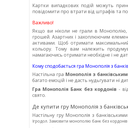
Картки випадкових подій можуть принес
повідомити про втрати від штрафів та под
Важливо!
Якщо ви ніколи не грали в Монополію, 
грошей. Азартних і захоплюючим елементо
активами. Щоб отримати максимальний 
кольору. Тому вам належить продумува
намагаючись отримати необхідне і не дат
Кому сподобається гра Монополія з банк
Настільна гра
Монополія з банківськи
багато емоцій і не дасть нудьгувати ні дит
Гра Монополія Банк без кордонів
- в
свято.
Де купити гру Монополія з банківс
Настільну гру
Монополія з банківськими
Ігродол. Замовити монополію банк без кордонів