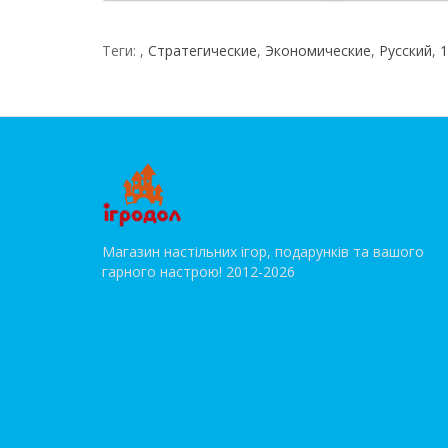
Теги:
,
Стратегические
,
Экономические
,
Русский
,
1
Магазин настільних ігор, подарунків та вашого
гарного настрою! 2012-2026