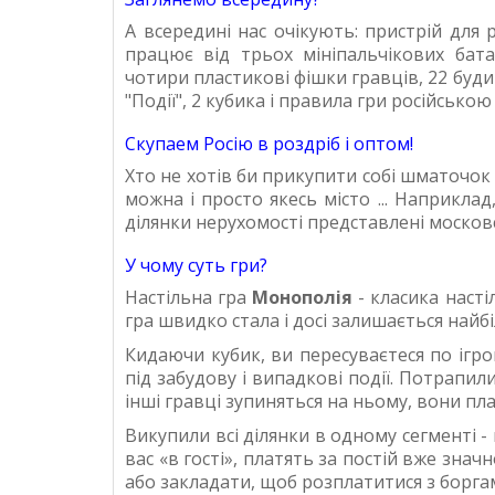
А всередині нас очікують: пристрій для
працює від трьох мініпальчікових бата
чотири пластикові фішки гравців, 22 буди
"Події", 2 кубика і правила гри російсько
Скупаем Росію в роздріб і оптом!
Хто не хотів би прикупити собі шматочок Р
можна і просто якесь місто ... Наприкл
ділянки нерухомості представлені моско
У чому суть гри?
Настільна гра
Монополія
- класика насті
гра швидко стала і досі залишається найб
Кидаючи кубик, ви пересуваєтеся по ігро
під забудову і випадкові події. Потрапил
інші гравці зупиняться на ньому, вони пл
Викупили всі ділянки в одному сегменті -
вас «в гості», платять за постій вже зна
або закладати, щоб розплатитися з боргам