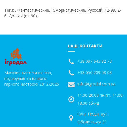
Теги:
,
Фантастические
,
Юмористические
,
Русский
,
12-99
,
2-
6
,
Долгая (от 90)
,
НАШІ КОНТАКТИ
+38 097 643 82 73
+38 050 209 08 08
Магазин настільних ігор,
подарунків та вашого
info@igrodol.com.ua
гарного настрою! 2012-2026
11.00-20.00 пн-пт, 11.00-
18.00 сб-нд
Київ, Поділ, вул.
Оболонська 31