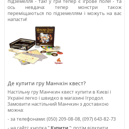
підземелля - так! у гри тепер є ігрове поле! - та
ось невдача: тепер монстри також
переміщаються по підземеллям і можуть на вас
напасти!
Де купити гру Манчкін квест?
Настільну гру Манчкин квест купити в Києві і
Україні легко і швидко в
магазині Ігродол
.
Замовити настільний
Манчкин
з доставкою
можна:
- за телефонами: (050) 209-08-08, (097) 643-82-73
- на сайті: кнопка "
Купити
"; потім відкрити