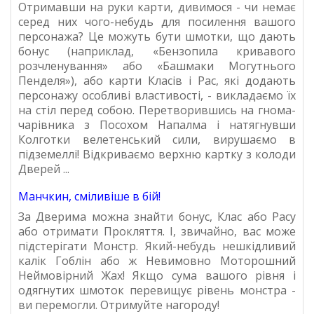
Отримавши на руки карти, дивимося - чи немає
серед них чого-небудь для посилення вашого
персонажа? Це можуть бути шмотки, що дають
бонус (наприклад, «Бензопила кривавого
розчленування» або «Башмаки Могутнього
Пенделя»), або карти Класів і Рас, які додають
персонажу особливі властивості, - викладаємо їх
на стіл перед собою. Перетворившись на гнома-
чарівника з Посохом Напалма і натягнувши
Колготки велетенський сили, вирушаємо в
підземеллі! Відкриваємо верхню картку з колоди
Дверей ...
Манчкин, сміливіше в бій!
За Дверима можна знайти бонус, Клас або Расу
або отримати Прокляття. І, звичайно, вас може
підстерігати Монстр. Який-небудь нешкідливий
калік Гоблін або ж Невимовно Моторошний
Неймовірний Жах! Якщо сума вашого рівня і
одягнутих шмоток перевищує рівень монстра -
ви перемогли. Отримуйте нагороду!