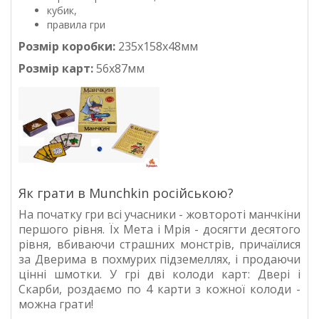
кубик,
правила гри
Розмір коробки:
235х158х48мм
Розмір карт:
56х87мм
Як грати в Munchkin російською?
На початку гри всі учасники - жовтороті манчкіни
першого рівня. Їх Мета і Мрія - досягти десятого
рівня, вбиваючи страшних монстрів, причаїлися
за Дверима в похмурих підземеллях, і продаючи
цінні шмотки. У грі дві колоди карт: Двері і
Скарби, роздаємо по 4 карти з кожної колоди -
можна грати!