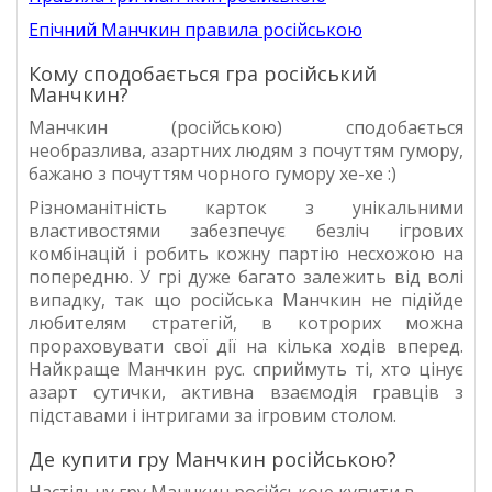
Епічний Манчкин правила російською
Кому сподобається гра російський
Манчкин?
Манчкин (російською) сподобається
необразлива, азартних людям з почуттям гумору,
бажано з почуттям чорного гумору хе-хе :)
Різноманітність карток з унікальними
властивостями забезпечує безліч ігрових
комбінацій і робить кожну партію несхожою на
попередню. У грі дуже багато залежить від волі
випадку, так що російська Манчкин не підійде
любителям стратегій, в котрорих можна
прораховувати свої дії на кілька ходів вперед.
Найкраще Манчкин рус. сприймуть ті, хто цінує
азарт сутички, активна взаємодія гравців з
підставами і інтригами за ігровим столом.
Де купити гру Манчкин російською?