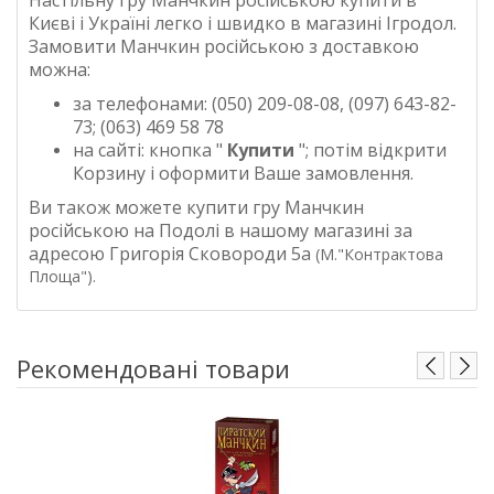
Настільну гру Манчкин російською купити в
Києві і Україні легко і швидко в магазині Ігродол
.
Замовити
Манчкин російською
з доставкою
можна:
за телефонами: (050) 209-08-08, (097) 643-82-
73; (063) 469 58 78
на сайті: кнопка "
Купити
"; потім відкрити
Корзину і оформити Ваше замовлення.
Ви також можете купити гру
Манчкин
російською
на Подолі в нашому магазині за
адресою Григорія Сковороди 5а
(
М."Контрактова
Площа"
).
Рекомендовані товари