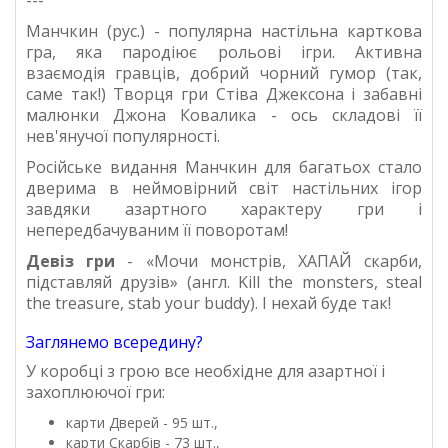
---
Манчкин (рус.) - популярна настільна карткова
гра, яка пародіює рольові ігри. Активна
взаємодія гравців, добрий чорний гумор (так,
саме так!) Творця гри Стіва Джексона і забавні
малюнки Джона Ковалика - ось складові її
нев'янучої популярності.
Російське видання Манчкин для багатьох стало
дверима в неймовірний світ настільних ігор
завдяки азартного характеру гри і
непередбачуваним її поворотам!
Девіз гри
- «Мочи монстрів, ХАПАЙ скарби,
підставляй друзів» (англ. Kill the monsters, steal
the treasure, stab your buddy). І нехай буде так!
Заглянемо всередину?
У коробці з грою все необхідне для азартної і
захоплюючої гри:
карти Дверей - 95 шт.,
карти Скарбів - 73 шт.,