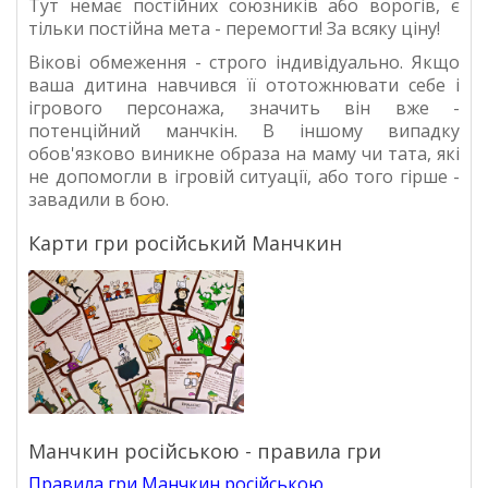
Тут немає постійних союзників або ворогів, є
тільки постійна мета - перемогти! За всяку ціну!
Вікові обмеження - строго індивідуально. Якщо
ваша дитина навчився її ототожнювати себе і
ігрового персонажа, значить він вже -
потенційний манчкін. В іншому випадку
обов'язково виникне образа на маму чи тата, які
не допомогли в ігровій ситуації, або того гірше -
завадили в бою.
Карти гри російський Манчкин
Манчкин російською - правила гри
Правила гри Манчкин російською