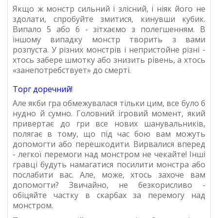
Якщо ж монстр сильний і злісний, і ніяк його не
здолати, спробуйте змитися, кинувши кубик.
Випало 5 або 6 - зітхаємо з полегшенням. В
іншому випадку монстр творить з вами
розпуста. У різних монстрів і непристойне різні -
хтось забере шмотку або знизить рівень, а хтось
«занепотребствует» до смерті.
Торг доречний!
Але якби гра обмежувалася тільки цим, все було б
нудно й сумно. Головний ігровий момент, який
привертає до гри все нових шанувальників,
полягає в тому, що під час бою вам можуть
допомогти або перешкодити. Вирвалися вперед
- легкої перемоги над монстром не чекайте! Інші
гравці будуть намагатися посилити монстра або
послабити вас. Але, може, хтось захоче вам
допомогти? Звичайно, не безкорисливо -
обіцяйте частку в скарбах за перемогу над
монстром.