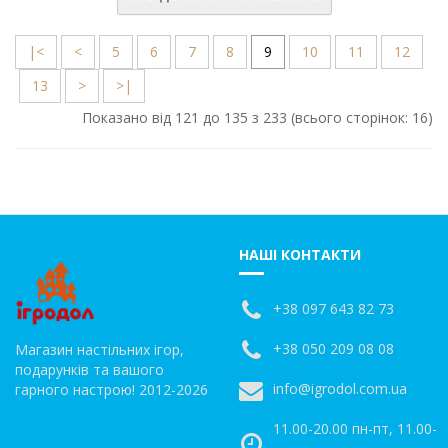
|<
<
5
6
7
8
9
10
11
12
13
>
>|
Показано від 121 до 135 з 233 (всього сторінок: 16)
НАШІ КОНТАКТИ
+38 097 643 82 73
+38 050 209 08 08
Магазин настільних ігор,
подарунків та вашого
info@igrodol.com.ua
гарного настрою! 2012-2026
11.00-20.00 пн-пт, 11.00-