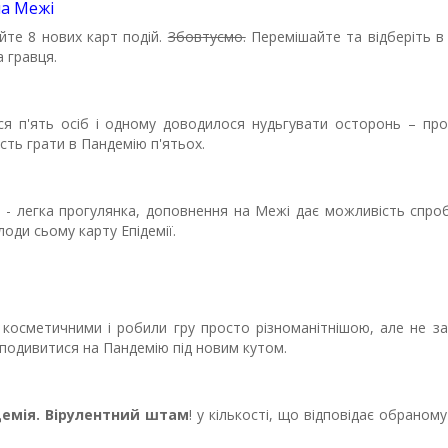
на Межі
айте 8 нових карт подій.
Збовтуємо.
Перемішайте та відберіть в 
а гравця.
ося п'ять осіб і одному доводилося нудьгувати осторонь – пр
сть грати в Пандемію п'ятьох.
с - легка прогулянка, доповнення на Межі дає можливість спро
оди сьому карту Епідемії.
косметичними і робили гру просто різноманітнішою, але не за
 подивитися на Пандемію під новим кутом.
демія. Вірулентний штам
! у кількості, що відповідає обраном