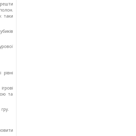
 решти
полон.
ж таки
убиків
урової
 рівні
ігрові
шою та
 гру.
мовити