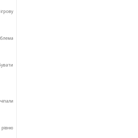
ігрову
облема
бувати
чіпали
у рівню