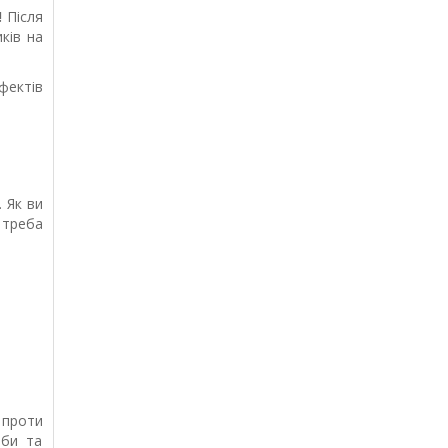
!
Після
ків на
фектів
. Як ви
 треба
 проти
оби та