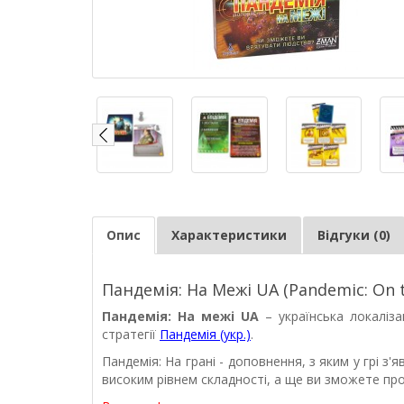
Опис
Характеристики
Відгуки (0)
Пандемія: На Межі UA (Pandemic: On t
Пандемія: На межі UA
– українська локаліза
стратегії
Пандемія (укр.)
.
Пандемія: На грані - доповнення, з яким у грі з'
високим рівнем складності, а ще ви зможете прот