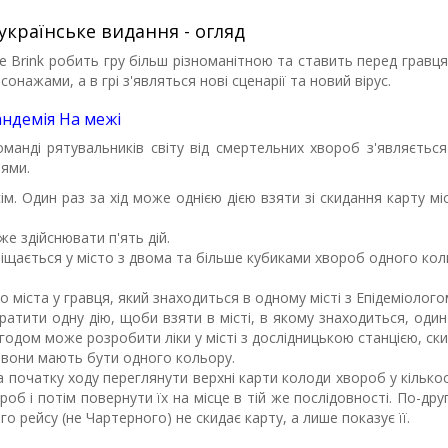
українське видання - огляд
e Brink робить гру більш різноманітною та ставить перед гравця
ажами, а в грі з'являться нові сценарії та новий вірус.
андемія На межі
манді рятувальників світу від смертельних хвороб з'являється
тями.
сім. Один раз за хід може однією дією взяти зі скидання карту мі
же здійснювати п'ять дій.
міщається у місто з двома та більше кубиками хвороб одного кол
о міста у гравця, який знаходиться в одному місті з Епідеміолого
тратити одну дію, щоби взяти в місті, в якому знаходиться, один
Згодом може розробити ліки у місті з дослідницькою станцією, ск
і вони мають бути одного кольору.
а початку ходу переглянути верхні карти колоди хвороб у кількос
б і потім повернути їх на місце в тій же послідовності. По-друг
 рейсу (не Чартерного) не скидає карту, а лише показує її.