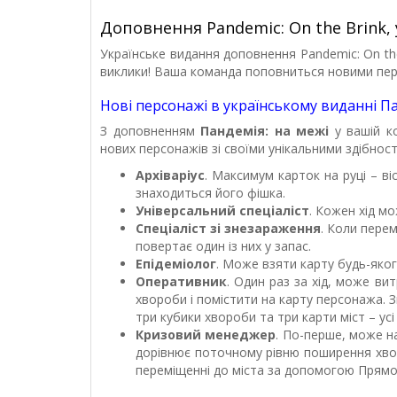
Доповнення Pandemic: On the Brink, 
Українське видання доповнення Pandemic: On th
виклики! Ваша команда поповниться новими персон
Нові персонажі в українському виданні П
З доповненням
Пандемія: на межі
у вашій ко
нових персонажів зі своїми унікальними здібнос
Архіваріус
. Максимум карток на руці – ві
знаходиться його фішка.
Універсальний спеціаліст
. Кожен хід мо
Спеціаліст зі знезараження
. Коли пере
повертає один із них у запас.
Епідеміолог
. Може взяти карту будь-яког
Оперативник
. Один раз за хід, може ви
хвороби і помістити на карту персонажа. 
три кубики хвороби та три карти міст – ус
Кризовий менеджер
. По-перше, може н
дорівнює поточному рівню поширення хворо
переміщенні до міста за допомогою Прямого