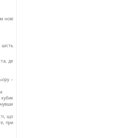
м нові
 шість
ста, де
ьору –
м.
 кубик
инувши
ті, що
е, при