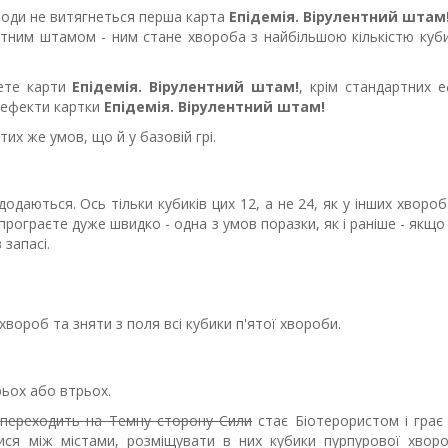
лоди не витягнеться перша карта
Епідемія. Вірулентний штам
нтним штамом - ним стане хвороба з найбільшою кількістю куби
мете карти
Епідемія. Вірулентний штам!
, крім стандартних е
ві ефекти картки
Епідемія. Вірулентний штам!
тих же умов, що й у базовій грі.
 додаються. Ось тільки кубиків цих 12, а не 24, як у інших хвороб
програєте дуже швидко - одна з умов поразки, як і раніше - якщо
 запасі.
вороб та зняти з поля всі кубики п'ятої хвороби.
ьох або втрьох.
а
переходить на Темну сторону Сили
стає Біотерористом і грає
ся між містами, розміщувати в них кубики пурпурової хвор