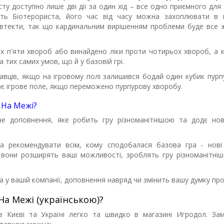
исту доступно лише дві дії за один хід – все одно приємного для
ть Біотерориста, його час від часу можна захоплювати в 
втекти, так що кардинальним вирішенням проблеми буде все 
х п'яти хвороб або винайдено ліки проти чотирьох хвороб, а к
 тих самих умов, що й у базовій грі.
авців, якщо на ігровому полі залишився бодай один кубик пурп
шає ігрове поле, якщо переможено пурпурову хворобу.
 На Межі?
не доповнення, яке робить гру різноманітнішою та додє нові
а рекомендувати всім, кому сподобалася базова гра - нові 
вони розширять ваші можливості, зроблять гру різноманітні
 у вашій компанії, доповнення навряд чи змінить вашу думку про
а Межі (українською)?
в Києві та Україні легко та швидко в магазині Игродол. За