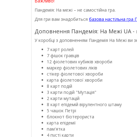
Важливо!
Пандемія: На межі – не самостійна гра.
Для гри вам знадобиться
базова настільна гра 
Доповнення Пандемія: На Межі UA - 
У коробці з доповненням Пандемія На Межі ви з
7 карт ролей
7 фішок гравців
12 фіолетових кубиків хвороби
маркер фіолетових ліків
стікер фіолетової хвороби
карта фіолетової хвороби
8 карт подій
3 карти подій "Мутація"
2 карти мутацій
8 карт епідемій вірулентного штаму
5 чашок Петрі
блокнот біотерориста
карта епідемії
пам'ятка
4 пусті карти