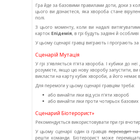
Гра йде за базовими правилами доти, доки з ко
цього ви дізнаєтеся, яка хвороба стане віруле
полі.
З цього моменту, коли ви надалі витягувати
карток
Епідемія
, в грі будуть задіяні й особли
У цьому сценарії гравці виграють і програють за 
Сценарій Мутація
У грі з'являється п'ята хвороба. І кубики до неї
розумієте, якщо цю нову хворобу запустити, ви 
викласти на карту кубик хвороби, а його немає в
Для перемоги у цьому сценарії гравцям треба:
або винайти ліки від усіх п'яти хвороб
або винайти ліки проти чотирьох базових х
Сценарий Біотерорист»
Рекомендується використовувати при грі вчотир
У цьому сценарії один із гравців
переходит н
решти команди. Біотерорист може переміщати