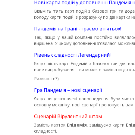
Нові карти подій у доповненні Пандемія 
Візьміть п'ять карт подій з базової гри та дод
колоду карти подій із розрахунку по дві картки н
Пандемія на Грані - граємо вп'ятьох!
Так, якщо у вашій компанії постійно виявлял
вирішена! У цьому доповненні з'явилася можливі
Рівень складності Легендарний!
Якщо шість карт Епідемій з базової гри для ва
нове випробування – ви можете замішати до кол
Ризикнете?)
Гра Пандемія – нові сценарії
Якщо вищезазначені нововведення були чисто 
основну механіку, нові сценарії пропонують вам
Сценарій Вірулентний штам
Замість карток
Епідемія
, замішуємо карти
Епі
складності.