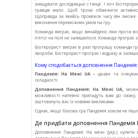
знищувати дослідницькі станції. І хоч Біотерор
гравців мало. Щоб трохи обмежити активніс
Щоправда за якийсь проміжок часу він зможе 
виконання переможних умов на гру.
Команда виграє, якщо винайдено ліки проти всі
п'ятої на полі не залишилося. Команда програє за
Біотерорист виграє в разі програшу команди гр
хвороби. Біотерорист програє і відразу ж зали
Кому сподобається доповнення Пандемія:
Пандемія: На Межі UA
-
цікаве та очікува
складності.
Доповнення Пандемія: На Межі UA,
можн
можливості напевно припадуть вам до смаку, 
зіштовхнуть вас із новими викликами.
Однак, якщо базова гра Пандемія зовсім не пішла
Де придбати доповнення Пандемія Н
Доповнення Пандемія: На межі (укр.) купити 