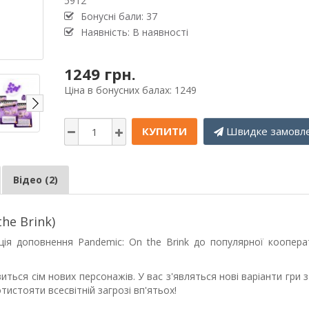
5912
Бонусні бали: 37
Наявність: В наявності
1249 грн.
Ціна в бонусних балах: 1249
КУПИТИ
Швидке замовл
Відео (2)
he Brink)
ція доповнення Pandemic: On the Brink до популярної коопера
явиться сім нових персонажів. У вас з'являться нові варіанти гри 
истояти всесвітній загрозі вп'ятьох!