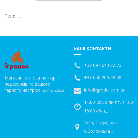
Теги:
,
,
,
НАШІ КОНТАКТИ
+38 097 643 82 73
+38 050 209 08 08
Магазин настільних ігор,
подарунків та вашого
info@igrodol.com.ua
гарного настрою! 2012-2026
11.00-20.00 пн-пт, 11.00-
18.00 сб-нд
Київ, Поділ, вул.
Оболонська 31