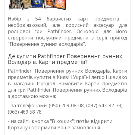
Набір з 54 барвистих карт предметів -
необов'язковий, але корисний аксесуар для
рольової гри Pathfinder. Основою для його
створення послужили предмети з серії пригод
"Повернення рунних володарів".
Де купити Pathfinder Повернення рунних
Володарів. Карти предметів?
Pathfinder. Повернення рунних Володарів. Карти
предметів
купити в Києві і Україні легко і швидко
в магазині Ігродол. Замовити
Карти предметів
для гри
Pathfinder
Повернення рунних Володарів
з доставкою можна:
- за телефонами: (050) 209-08-08, (097) 643-82-73;
(063) 469 58 78
- на сайті: кнопка "В кошик"; потім відкрити
Корзину і оформити Ваше замовлення.