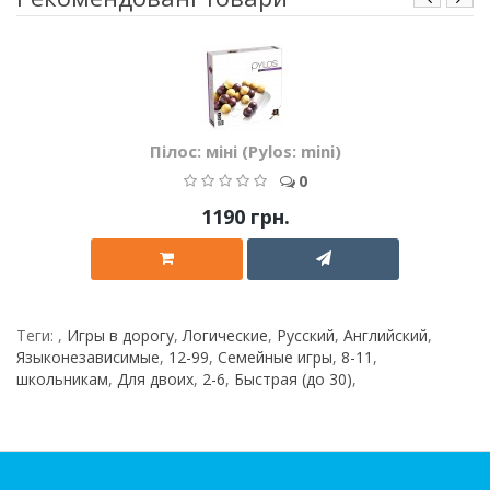
Пілос: міні (Pylos: mini)
0
1190 грн.
Теги:
,
Игры в дорогу
,
Логические
,
Русский
,
Английский
,
Языконезависимые
,
12-99
,
Семейные игры
,
8-11
,
школьникам
,
Для двоих
,
2-6
,
Быстрая (до 30)
,