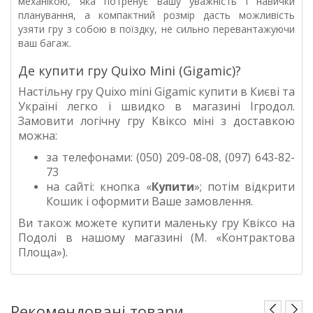
механікою, яка потренує вашу уважність і навички
планування, а компактний розмір дасть можливість
узяти гру з собою в поїздку, не сильно перевантажуючи
ваш багаж.
Де купити гру Quixo Mini (Gigamic)?
Настільну гру Quixo mini Gigamic купити в Києві та
Україні легко і швидко в магазині Ігродол.
Замовити логічну гру Квіксо міні з доставкою
можна:
за телефонами: (050) 209-08-08, (097) 643-82-
73
на сайті: кнопка «
Купити
»; потім відкрити
Кошик і оформити Ваше замовлення.
Ви також можете купити маленьку гру Квіксо на
Подолі в нашому магазині (М. «Контрактова
Площа»).
Рекомендовані товари