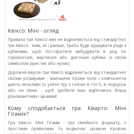
Квіксо: Міні - огляд
Правила гри Квіксо міні не відрізняються від стандартної
гри Квіксо - вам, як і раніше, треба буде зрушувати ряди з
кубиками, щоб постаратися вибудувати в ряд по
горизонталі, вертикалі або діагоналі кубики зі своїм
символом (хрестик або нулик).
Дорожня версія гри Квіксо відрізняється від стандартної
своїми розмірами - зменшене ігрове поле і компоненти
дають можливість узяти гру з собою в гості, в подорож
або на пікнік - щоб зробити ваш відпочинок більш
різноманітним і цікавим!
Кому сподобається гра Кварто: Міні
Гігамік?
Гра Квіксо: Міні Гігамік - гра сімейного формату, з
простими правилами та водночас цікавою ігровою