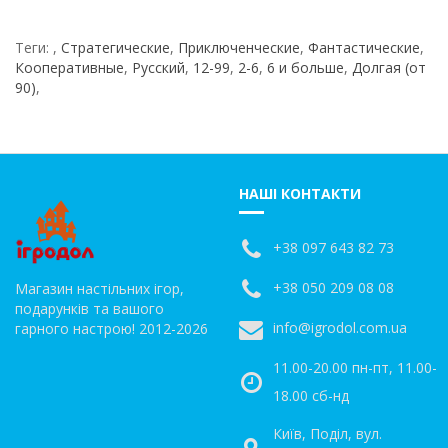
Теги:
,
Стратегические
,
Приключенческие
,
Фантастические
,
Кооперативные
,
Русский
,
12-99
,
2-6
,
6 и больше
,
Долгая (от
90)
,
НАШІ КОНТАКТИ
+38 097 643 82 73
+38 050 209 08 08
Магазин настільних ігор,
подарунків та вашого
info@igrodol.com.ua
гарного настрою! 2012-2026
11.00-20.00 пн-пт, 11.00-
18.00 сб-нд
Київ, Поділ, вул.