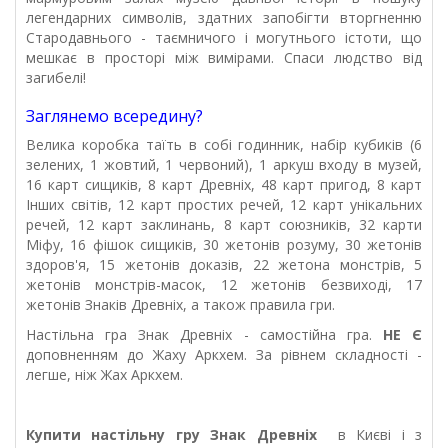
легендарних символів, здатних запобігти вторгненню
Стародавнього - таємничого і могутнього істоти, що
мешкає в просторі між вимірами. Спаси людство від
загибелі!
Заглянемо всередину?
Велика коробка таїть в собі годинник, набір кубиків (6
зелених, 1 жовтий, 1 червоний), 1 аркуш входу в музей,
16 карт сищиків, 8 карт Древніх, 48 карт пригод, 8 карт
Інших світів, 12 карт простих речей, 12 карт унікальних
речей, 12 карт заклинань, 8 карт союзників, 32 карти
Міфу, 16 фішок сищиків, 30 жетонів розуму, 30 жетонів
здоров'я, 15 жетонів доказів, 22 жетона монстрів, 5
жетонів монстрів-масок, 12 жетонів безвиході, 17
жетонів Знаків Древніх, а також правила гри.
Настільна гра Знак Древніх - самостійна гра.
НЕ Є
доповненням до Жаху Аркхем. За рівнем складності -
легше, ніж Жах Аркхем.
Купити настільну
гру
Знак Древніх
в Києві і з