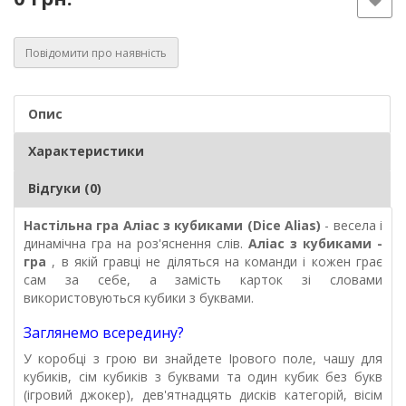
Повідомити про наявність
Опис
Характеристики
Відгуки (0)
Настільна гра Аліас з кубиками (Dice Alias)
- весела і
динамічна гра на роз'яснення слів.
Аліас з кубиками -
гра
, в якій гравці не діляться на команди і кожен грає
сам за себе, а замість карток зі словами
використовуються кубики з буквами.
Заглянемо всередину?
У коробці з грою ви знайдете Ірового поле, чашу для
кубиків, сім кубиків з буквами та один кубик без букв
(ігровий джокер), дев'ятнадцять дисків категорій, вісім