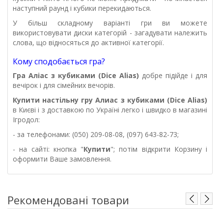
наступний раунд і кубики перекидаються.
У більш складному варіанті гри ви можете
використовувати диски категорій - загадувати належить
слова, що відносяться до активної категорії.
Кому сподобається гра?
Гра Аліас з кубиками (Dice Alias)
добре підійде і для
вечірок і для сімейних вечорів.
Купити настільну
гру
Алиас з кубиками (Dice Alias)
в Києві і з доставкою по Україні легко і швидко в магазині
Ігродол
:
- за телефонами: (050) 209-08-08, (097) 643-82-73;
- на сайті: кнопка "
Купити
"; потім відкрити Корзину і
оформити Ваше замовлення.
Рекомендовані товари