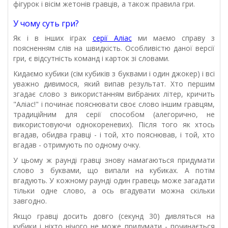
фігурок і вісім жетонів гравців, а також правила гри.
У чому суть гри?
Як і в інших іграх
серії Аліас
ми маємо справу з
поясненням слів на швидкість. Особливістю даної версії
гри, є відсутність команд і карток зі словами.
Кидаємо кубики (сім кубиків з буквами і один джокер) і всі
уважно дивимося, який випав результат. Хто першим
згадає слово з використанням вибраних літер, кричить
"Аліас!" і починає пояснювати своє слово іншим гравцям,
традиційним для серії способом (алегорично, не
використовуючи однокореневих). Після того як хтось
вгадав, обидва гравці - і той, хто пояснював, і той, хто
вгадав - отримують по одному очку.
У цьому ж раунді гравці знову намагаються придумати
слово з буквами, що випали на кубиках. А потім
вгадують. У кожному раунді один гравець може загадати
тільки одне слово, а ось вгадувати можна скільки
завгодно.
Якщо гравці досить довго (секунд 30) дивляться на
кубики і ніхто нічого не може придумати - починається