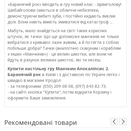
«Баранячий рок» вводить в гру новий клас - зірвиголову!
Шибайголови сміються в обличчя небезпеки,
демонструючи вибиті зуби, і постійно кидають виклик
долі. Вони навіть вміють змиватися від катастроф ...
Мабуть, мало знайдеться на світі таких корисних
штучок, як тачки. Що ще допоможе манчкінів не тільки
вибратися з кривавої лазні живим, а й потягти з собою
побільше добра? Тачки (аналогічно скакунам і кораблям
з інших «Манчкінів») - це великі шмотки, але вони не
йдуть в рахунок великих шмоток, які ти несеш.
Купити настільну гру Манчкин Апокаліпсис 2.
Баранячий рок
в Києві і з доставкою по Україні легко і
швидко в магазині Ігродол:
- за телефонами: (050) 209-08-08, (097) 643-82-73;
- на сайті: кнопка "Купити"; потім відкрити Корзину і
оформити Ваше замовлення.
Рекомендовані товари