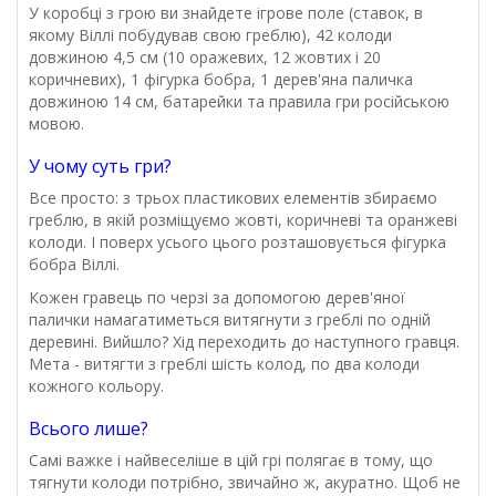
У коробці з грою ви знайдете ігрове поле (ставок, в
якому Віллі побудував свою греблю), 42 колоди
довжиною 4,5 см (10 оражевих, 12 жовтих і 20
коричневих), 1 фігурка бобра, 1 дерев'яна паличка
довжиною 14 см, батарейки та правила гри російською
мовою.
У чому суть гри?
Все просто: з трьох пластикових елементів збираємо
греблю, в якій розміщуємо жовті, коричневі та оранжеві
колоди. І поверх усього цього розташовується фігурка
бобра Віллі.
Кожен гравець по черзі за допомогою дерев'яної
палички намагатиметься витягнути з греблі по одній
деревині. Вийшло? Хід переходить до наступного гравця.
Мета - витягти з греблі шість колод, по два колоди
кожного кольору.
Всього лише?
Самі важке і найвеселіше в цій грі полягає в тому, що
тягнути колоди потрібно, звичайно ж, акуратно. Щоб не