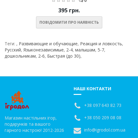
0
395 грн.
ПОВІДОМИТИ ПРО НАЯВНІСТЬ
Теги:
,
Развивающие и обучающие
,
Реакция и ловкость
,
Русский
,
Языконезависимые
,
2-4
,
малышам
,
5-7
,
дошкольникам
,
2-6
,
Быстрая (до 30)
,
НАШІ КОНТАКТИ
+38 097 643 82 73
+38 050 209 08 08
Магазин настільних ігор,
подарунків та вашого
info@igrodol.com.ua
гарного настрою! 2012-2026