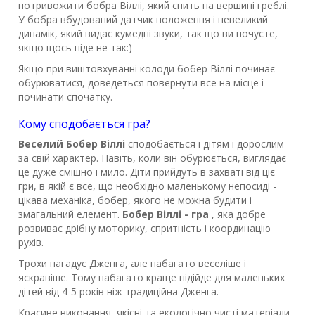
потривожити бобра Віллі, який спить на вершині греблі.
У бобра вбудований датчик положення і невеликий
динамік, який видає кумедні звуки, так що ви почуєте,
якщо щось піде не так:)
Якщо при виштовхуванні колоди бобер Віллі починає
обурюватися, доведеться повернути все на місце і
починати спочатку.
Кому сподобається гра?
Веселий Бобер Віллі
сподобається і дітям і дорослим
за свій характер. Навіть, коли він обурюється, виглядає
це дуже смішно і мило. Діти прийдуть в захваті від цієї
гри, в якій є все, що необхідно маленькому непосиді -
цікава механіка, бобер, якого не можна будити і
змагальний елемент.
Бобер Віллі - гра
, яка добре
розвиває дрібну моторику, спритність і координацію
рухів.
Трохи нагадує Дженга, але набагато веселіше і
яскравіше. Тому набагато краще підійде для маленьких
дітей від 4-5 років ніж традиційна Дженга.
Красиве виконання, якісні та екологічно чисті матеріали,