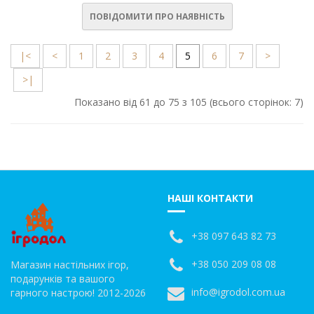
ПОВІДОМИТИ ПРО НАЯВНІСТЬ
|<
<
1
2
3
4
5
6
7
>
>|
Показано від 61 до 75 з 105 (всього сторінок: 7)
НАШІ КОНТАКТИ
+38 097 643 82 73
+38 050 209 08 08
Магазин настільних ігор,
подарунків та вашого
info@igrodol.com.ua
гарного настрою! 2012-2026