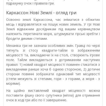
підрахунку очок і правила гри.
Каркассон Нові Землі - огляд гри
Освоєно землі Каркассона, час зніматися з обжитих
місць і відправлятися на пошук нових земель. У грі Нові
Землі відважним дослідникам під вашим керівництвом
належить перетинати моря, штурмувати гірські хребти і
бродити дикими степами.
Механіка гри не зазнала особливих змін. Гравці по черзі
тягнуть зі стосу квадрати-тайли із зображенням
місцевості та, викладаючи їх на столі, створюють ігрове
поле. Тайли викладаються з дотриманням наступних
правил: 1) новий квадрат місцевості повинен стикатися з
викладеними раніше хоча б однією стороною, 2) дотичні
сторони повинні зображати однаковий тип місцевості
(степи межують зі степами, гори - з горами, а моря - з
морями).
На щойно виставлений квадрат місцевості можна
поставити фішку свого супутника (міпла) для отримання
очок в ході гри або по її завершенню.