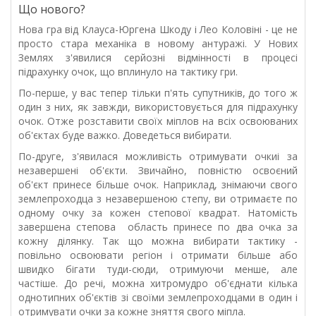
Що нового?
Нова гра від Клауса-Юргена Шкоду і Лео Коловіні - це не
просто стара механіка в новому антуражі. У Нових
Землях з'явилися серйозні відмінності в процесі
підрахунку очок, що вплинуло на тактику гри.
По-перше, у вас тепер тільки п'ять супутників, до того ж
один з них, як завжди, використовується для підрахунку
очок. Отже розставити своїх міплов на всіх освоюваних
об'єктах буде важко. Доведеться вибирати.
По-друге, з'явилася можливість отримувати очкиі за
незавершені об'єкти. Звичайно, повністю освоєний
об'єкт принесе більше очок. Наприклад, знімаючи свого
землепроходца з незавершеною степу, ви отримаєте по
одному очку за кожен степової квадрат. Натомість
завершена степова область принесе по два очка за
кожну ділянку. Так що можна вибирати тактику -
повільно освоювати регіон і отримати більше або
швидко бігати туди-сюди, отримуючи менше, але
частіше. До речі, можна хитромудро об'єднати кілька
однотипних об'єктів зі своїми землепроходцами в один і
отримувати очки за кожне зняття свого міпла.